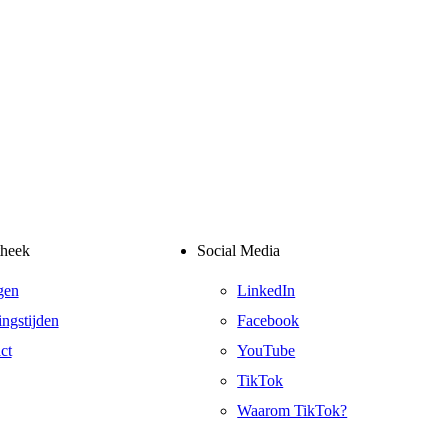
theek
Social Media
gen
LinkedIn
ngstijden
Facebook
ct
YouTube
TikTok
Waarom TikTok?