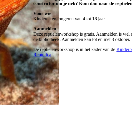
constrictor om je nek? Kom dan naar de reptiele
Voor wie
Kinderen en jongeren van 4 tot 18 jaar.
Aanmelden
Deze reptielenworkshop is gratis. Aanmelden is wel 
de bibliotheek. Aanmelden kan tot en met 3 oktober.
De reptielenworkshop is in het kader van de
Kinder
Repturica
.