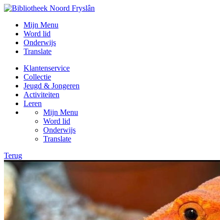
Mijn Menu
Word lid
Onderwijs
Translate
Klantenservice
Collectie
Jeugd & Jongeren
Activiteiten
Leren
Mijn Menu
Word lid
Onderwijs
Translate
Terug