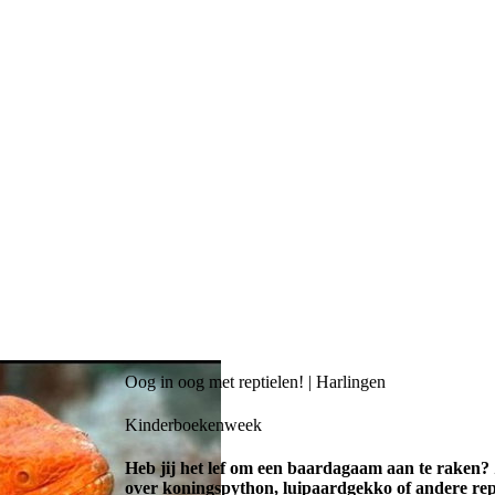
Oog in oog met reptielen! | Harlingen
Kinderboekenweek
Heb jij het lef om een baardagaam aan te raken? Z
over koningspython, luipaardgekko of andere rept