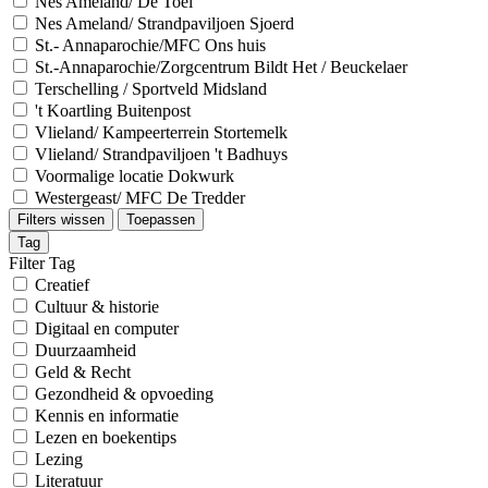
Nes Ameland/ De Toel
Nes Ameland/ Strandpaviljoen Sjoerd
St.- Annaparochie/MFC Ons huis
St.-Annaparochie/Zorgcentrum Bildt Het / Beuckelaer
Terschelling / Sportveld Midsland
't Koartling Buitenpost
Vlieland/ Kampeerterrein Stortemelk
Vlieland/ Strandpaviljoen 't Badhuys
Voormalige locatie Dokwurk
Westergeast/ MFC De Tredder
Filters wissen
Toepassen
Tag
Filter Tag
Creatief
Cultuur & historie
Digitaal en computer
Duurzaamheid
Geld & Recht
Gezondheid & opvoeding
Kennis en informatie
Lezen en boekentips
Lezing
Literatuur