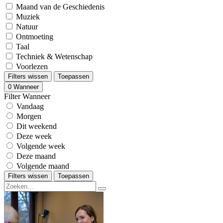
Maand van de Geschiedenis
Muziek
Natuur
Ontmoeting
Taal
Techniek & Wetenschap
Voorlezen
Filters wissen
Toepassen
0
Wanneer
Filter Wanneer
Vandaag
Morgen
Dit weekend
Deze week
Volgende week
Deze maand
Volgende maand
Filters wissen
Toepassen