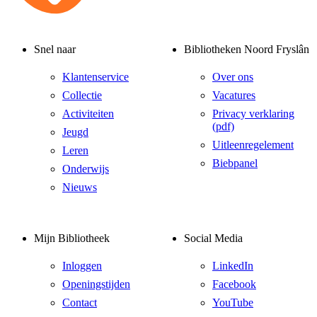
Snel naar
Bibliotheken Noord Fryslân
Klantenservice
Over ons
Collectie
Vacatures
Activiteiten
Privacy verklaring
(pdf)
Jeugd
Uitleenregelement
Leren
Biebpanel
Onderwijs
Nieuws
Mijn Bibliotheek
Social Media
Inloggen
LinkedIn
Openingstijden
Facebook
Contact
YouTube